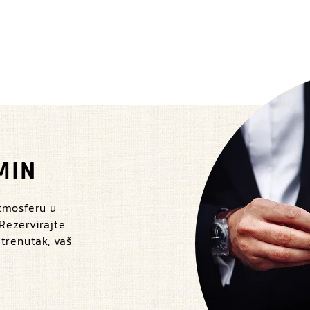
MIN
atmosferu u
 Rezervirajte
 trenutak, vaš