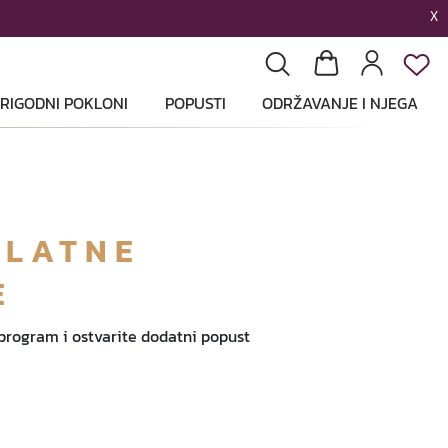
X
List
Pretraga
Košarica
Profil
RIGODNI POKLONI
POPUSTI
ODRŽAVANJE I NJEGA
ZLATNE
E
 program i ostvarite dodatni popust