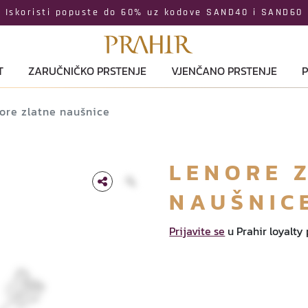
Iskoristi popuste do 60% uz kodove SAND40 i SAND60
T
ZARUČNIČKO PRSTENJE
VJENČANO PRSTENJE
P
ore zlatne naušnice
LENORE 
NAUŠNIC
Prijavite se
u Prahir loyalty