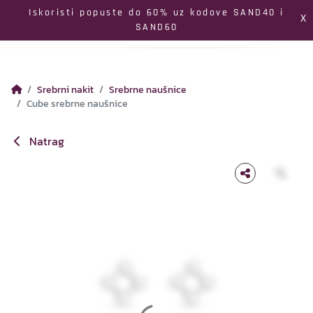
Izbornik
Iskoristi popuste do 60% uz kodove SAND40 i
X
SAND60
Pretraga
Profil
Koš
Srebrni nakit
Srebrne naušnice
Cube srebrne naušnice
Natrag