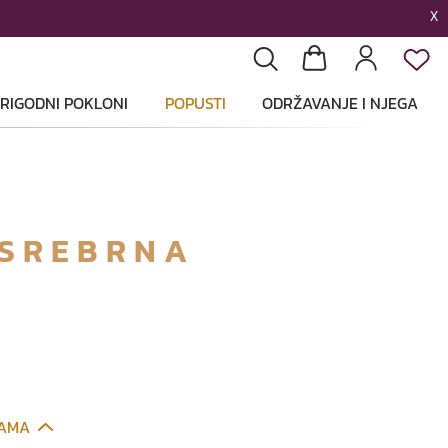
X
List
Pretraga
Košarica
Profil
RIGODNI POKLONI
POPUSTI
ODRŽAVANJE I NJEGA
 SREBRNA
CAMA