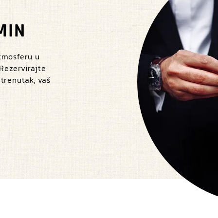
MIN
atmosferu u
 Rezervirajte
 trenutak, vaš