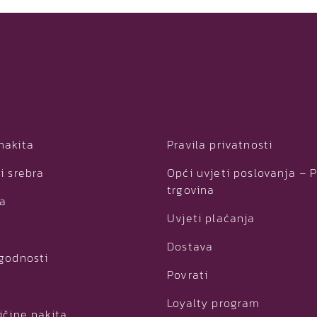
nakita
Pravila privatnosti
i srebra
Opći uvjeti poslovanja – 
trgovina
ja
Uvjeti plaćanja
Dostava
ogodnosti
Povrati
Loyalty program
ičine nakita