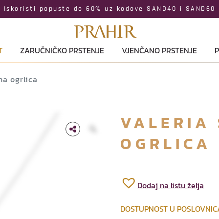
Iskoristi popuste do 60% uz kodove SAND40 i SAND60
T
ZARUČNIČKO PRSTENJE
VJENČANO PRSTENJE
P
na ogrlica
VALERIA
OGRLICA
Dodaj na listu želja
DOSTUPNOST U POSLOVNI